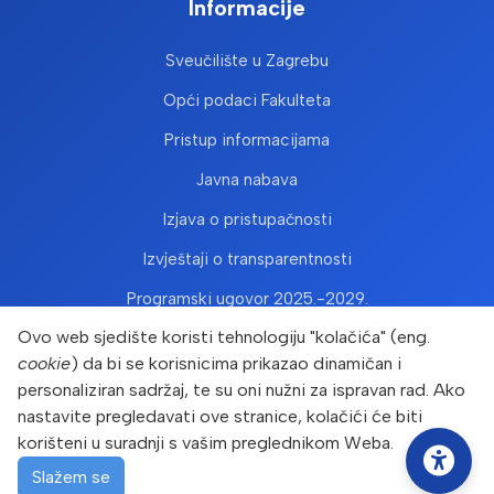
Informacije
Sveučilište u Zagrebu
Opći podaci Fakulteta
Pristup informacijama
Javna nabava
Izjava o pristupačnosti
Izvještaji o transparentnosti
Programski ugovor 2025.-2029.
Ovo web sjedište koristi tehnologiju "kolačića" (eng.
cookie
) da bi se korisnicima prikazao dinamičan i
personaliziran sadržaj, te su oni nužni za ispravan rad. Ako
nastavite pregledavati ove stranice, kolačići će biti
korišteni u suradnji s vašim preglednikom Weba.
Copyright © Prehrambeno-biotehnološki fakultet 2026. Sva
prava pridržana
Slažem se