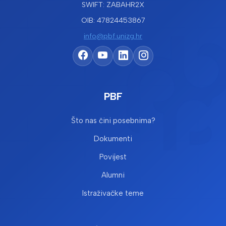
SWIFT: ZABAHR2X
OIB: 47824453867
info@pbf.unizg.hr
PBF
Što nas čini posebnima?
Dokumenti
Povijest
Alumni
Istraživačke teme