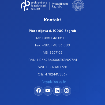
Kontakt
Pierottijeva 6, 10000 Zagreb
Tel: +385 1 46 05 000
Fax: +385 1 48 36 083
MB: 3207102
IBAN: HR6623600001101209724
SWIFT: ZABAHR2X
OIB: 47824453867
info@pbf.unizg.hr