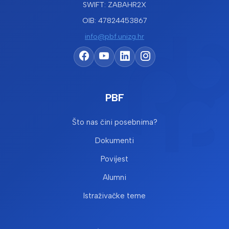
SWIFT: ZABAHR2X
OIB: 47824453867
info@pbf.unizg.hr
PBF
Što nas čini posebnima?
Dokumenti
Povijest
Alumni
Istraživačke teme