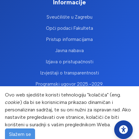
Informacije
Sveučilište u Zagrebu
Opći podaci Fakulteta
Pristup informacijama
Javna nabava
Izjava o pristupačnosti
Izvještaji o transparentnosti
Programski ugovor 2025.-2029.
Ovo web sjedište koristi tehnologiju "kolačića" (eng.
cookie
) da bi se korisnicima prikazao dinamičan i
personaliziran sadržaj, te su oni nužni za ispravan rad. Ako
nastavite pregledavati ove stranice, kolačići će biti
korišteni u suradnji s vašim preglednikom Weba.
Copyright © Prehrambeno-biotehnološki fakultet 2026. Sva
prava pridržana
Slažem se