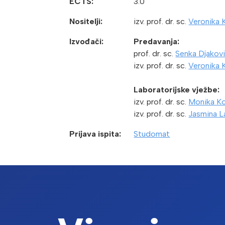
ECTS:
3.0
Nositelji:
izv. prof. dr. sc.
Veronika 
Izvođači:
Predavanja:
prof. dr. sc.
Senka Djakov
izv. prof. dr. sc.
Veronika 
Laboratorijske vježbe:
izv. prof. dr. sc.
Monika K
izv. prof. dr. sc.
Jasmina L
Prijava ispita:
Studomat