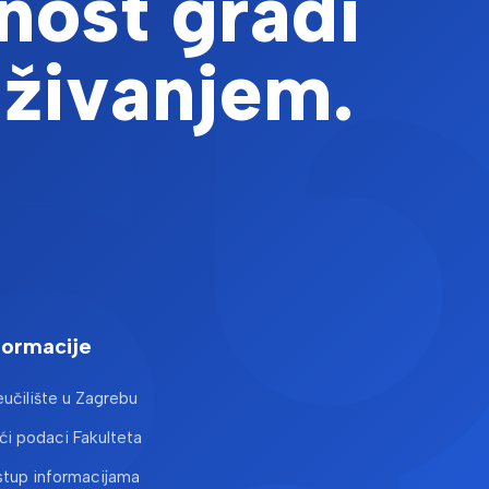
nost gradi
aživanjem.
formacije
učilište u Zagrebu
i podaci Fakulteta
stup informacijama