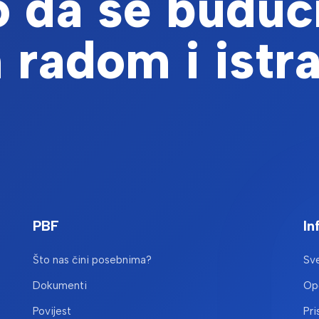
 da se buduć
 radom i istr
PBF
In
Što nas čini posebnima?
Sve
Dokumenti
Opć
Povijest
Pri