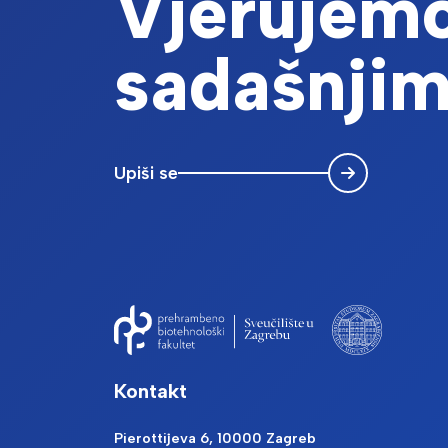
Vjerujemo
sadašnjim
Upiši se
Kontakt
Pierottijeva 6, 10000 Zagreb