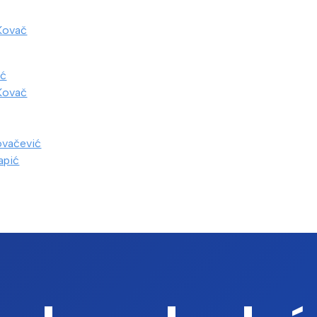
Kovač
ić
Kovač
ovačević
apić