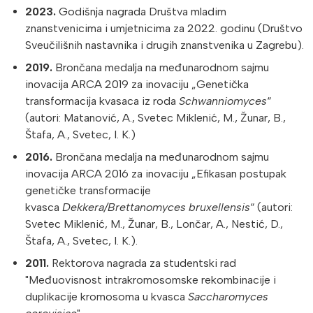
2023.
Godišnja nagrada Društva mladim
znanstvenicima i umjetnicima za 2022. godinu (Društvo
Sveučilišnih nastavnika i drugih znanstvenika u Zagrebu).
2019.
Brončana medalja na međunarodnom sajmu
inovacija ARCA 2019 za inovaciju „Genetička
transformacija kvasaca iz roda
Schwanniomyces
“
(autori: Matanović, A., Svetec Miklenić, M., Žunar, B.,
Štafa, A., Svetec, I. K.)
2016.
Brončana medalja na međunarodnom sajmu
inovacija ARCA 2016 za inovaciju „Efikasan postupak
genetičke transformacije
kvasca
Dekkera/Brettanomyces bruxellensis
“ (autori:
Svetec Miklenić, M., Žunar, B., Lončar, A., Nestić, D.,
Štafa, A., Svetec, I. K.).
2011.
Rektorova nagrada za studentski rad
"Međuovisnost intrakromosomske rekombinacije i
duplikacije kromosoma u kvasca
Saccharomyces