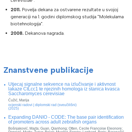
cerevisiae
".
2011.
Povelja dekana za ostvarene rezultate u svojoj
generaciji na 1. godini diplomskog studija "Molekularna
biotehnologija".
2008.
Dekanova nagrada.
Znanstvene publikacije
Utjecaj signalne sekvence na izlučivanje i aktivnost
lakaze CtLcc1 te njezinih homologa iz stanica kvasca
Saccharomyces cerevisiae
Ćužić, Marija
ocjenski radovi | diplomski rad (sveučilišni)
(2025)
Expanding DANIO - CODE: The base pair identification
of promoters across adult zebrafish organs
Bošnjaković, Marta; Guan, Qianhong; Otten, Cecile Francoise Eleonore;
Popović, Marta; Žunar, Bojan; Mueller, Ferenc; Lenhard, Boris; Baranašić,