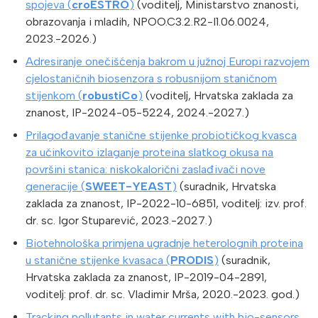
spojeva (
croESTRO
)
(voditelj, Ministarstvo znanosti,
obrazovanja i mladih, NPOO.C3.2.R2-I1.06.0024,
2023.-2026.)
Adresiranje onečišćenja bakrom u južnoj Europi razvojem
cjelostaničnih biosenzora s robusnijom staničnom
stijenkom (
robustiCo
)
(voditelj, Hrvatska zaklada za
znanost, IP-2024-05-5224, 2024.-2027.)
Prilagođavanje stanične stijenke probiotičkog kvasca
za učinkovito izlaganje proteina slatkog okusa na
površini stanica: niskokalorični zaslađivači nove
generacije (
SWEET-YEAST
)
(suradnik, Hrvatska
zaklada za znanost, IP-2022-10-6851, voditelj: izv. prof.
dr. sc. Igor Stuparević, 2023.-2027.)
Biotehnološka primjena ugradnje heterolognih proteina
u stanične stijenke kvasaca (
PRODIS
)
(suradnik,
Hrvatska zaklada za znanost, IP-2019-04-2891,
voditelj: prof. dr. sc. Vladimir Mrša, 2020.-2023. god.)
Tracking pollutants in water currents with bio-sensors