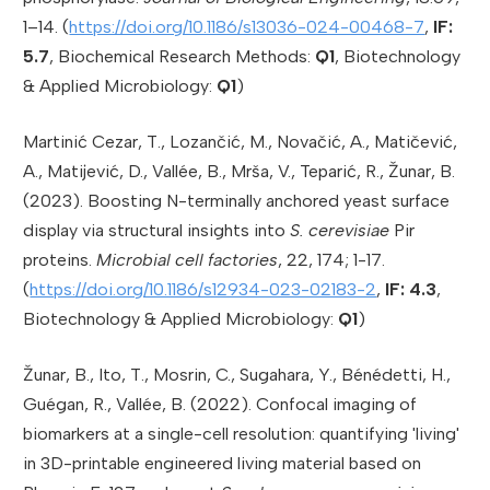
1–14. (
https://doi.org/10.1186/s13036-024-00468-7
,
IF:
5.7
, Biochemical Research Methods:
Q1
, Biotechnology
& Applied Microbiology:
Q1
)
Martinić Cezar, T., Lozančić, M., Novačić, A., Matičević,
A., Matijević, D., Vallée, B., Mrša, V., Teparić, R., Žunar, B.
(2023). Boosting N-terminally anchored yeast surface
display via structural insights into
S. cerevisiae
Pir
proteins.
Microbial cell factories
, 22, 174; 1-17.
(
https://doi.org/10.1186/s12934-023-02183-2
,
IF: 4.3
,
Biotechnology & Applied Microbiology:
Q1
)
Žunar, B., Ito, T., Mosrin, C., Sugahara, Y., Bénédetti, H.,
Guégan, R., Vallée, B. (2022). Confocal imaging of
biomarkers at a single-cell resolution: quantifying 'living'
in 3D-printable engineered living material based on