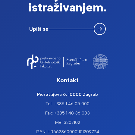
istraživanjem.
Damir; R. Barr, Alexis; Lenhard, Boris
prilog sa skupa (u zborniku) | sažetak izlaganja sa skupa
Scientific Meeting Transcription and Chromatin UK Abstract Book,The
Company of Biologists, (2025)
Utjecaj signalne sekvence na aktivnost lakaze CtLcc1 u
Upiši se
sojevima kvasca Saccharomyces cerevisiae kojima
nedostaje po jedan od gena PMT1-PMT7
Srpak, Saša
ocjenski radovi | završni rad (sveučilišni)
(2025)
Enhancing Yeast Surface Display: UPR, ERAD, and ER
Dynamics in Recombinant Protein Production
Martinić Cezar, Tea; Paić, Antonia; Žunar, Bojan; Stuparević, Igor; Mrša,
Vladimir; Teparić, Renata
prilog u časopisu | pregledni rad (znanstveni)
Kontakt
Food technology and biotechnology, 64 (2025) 8764, 33
, doi:
10.17113/ftb.64.01.26.8764
Pierottijeva 6, 10000 Zagreb
Tethered by Their Tails: Engineering Short Linkers for
Covalently Anchoring Proteins on the Yeast Surface
Tel: +385 1 46 05 000
Žunar, Bojan
prilog sa skupa (neobjavljen) | neobjavljeni prilog sa skupa
Fax: +385 1 48 36 083
(2025)
MB: 3207102
Stijenka kvasca Saccharomyces cerevisiae kao platforma
za imobilizaciju rekombinantnih proteina i proizvodnju
IBAN: HR6623600001101209724
glukozil glicerola