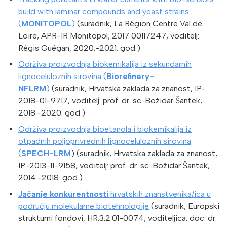
build with laminar compounds and yeast strains
(
MONITOPOL
)
(suradnik, La Région Centre Val de
Loire, APR-IR Monitopol, 2017 00117247, voditelj:
Régis Guégan, 2020.-2021. god.)
Održiva proizvodnja biokemikalija iz sekundarnih
lignoceluloznih sirovina (
Biorefinery-
NFLRM
)
(suradnik, Hrvatska zaklada za znanost, IP-
2018-01-9717, voditelj: prof. dr. sc. Božidar Šantek,
2018.-2020. god.)
Održiva proizvodnja bioetanola i biokemikalija iz
otpadnih poljoprivrednih lignoceluloznih sirovina
(
SPECH-LRM
) (suradnik, Hrvatska zaklada za znanost,
IP-2013-11-9158, voditelj: prof. dr. sc. Božidar Šantek,
2014.-2018. god.)
Jačanje konkurentnosti
hrvatskih znanstvenika/ica u
području molekularne biotehnologije
(suradnik, Europski
strukturni fondovi, HR.3.2.01-0074, voditeljica: doc. dr.