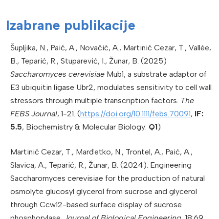
Izabrane publikacije
Šupljika, N., Paić, A., Novačić, A., Martinić Cezar, T., Vallée,
B., Teparić, R., Stuparević, I., Žunar, B. (2025)
Saccharomyces cerevisiae
Mub1, a substrate adaptor of
E3 ubiquitin ligase Ubr2, modulates sensitivity to cell wall
stressors through multiple transcription factors.
The
FEBS Journal
, 1-21. (
https://doi.org/10.1111/febs.70091
,
IF:
5.5
, Biochemistry & Molecular Biology:
Q1
)
Martinić Cezar, T., Marđetko, N., Trontel, A., Paić, A.,
Slavica, A., Teparić, R., Žunar, B. (2024). Engineering
Saccharomyces cerevisiae for the production of natural
osmolyte glucosyl glycerol from sucrose and glycerol
through Ccw12-based surface display of sucrose
phosphorylase.
Journal of Biological Engineering
, 18:69,