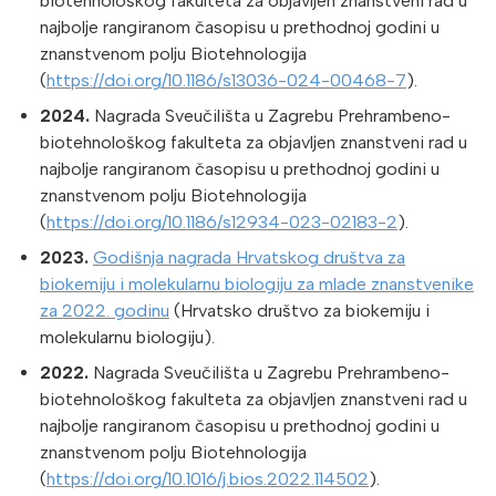
biotehnološkog fakulteta za objavljen znanstveni rad u
najbolje rangiranom časopisu u prethodnoj godini u
znanstvenom polju Biotehnologija
(
https://doi.org/10.1186/s13036-024-00468-7
).
2024.
Nagrada Sveučilišta u Zagrebu Prehrambeno-
biotehnološkog fakulteta za objavljen znanstveni rad u
najbolje rangiranom časopisu u prethodnoj godini u
znanstvenom polju Biotehnologija
(
https://doi.org/10.1186/s12934-023-02183-2
).
2023.
Godišnja nagrada Hrvatskog društva za
biokemiju i molekularnu biologiju za mlade znanstvenike
za 2022. godinu
(Hrvatsko društvo za biokemiju i
molekularnu biologiju).
2022.
Nagrada Sveučilišta u Zagrebu Prehrambeno-
biotehnološkog fakulteta za objavljen znanstveni rad u
najbolje rangiranom časopisu u prethodnoj godini u
znanstvenom polju Biotehnologija
(
https://doi.org/10.1016/j.bios.2022.114502
).