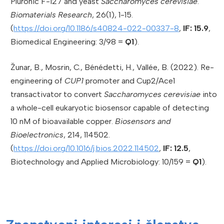
Pluronic F-127 and yeast
Saccharomyces cerevisiae
.
Biomaterials Research
, 26(1), 1-15.
(
https://doi.org/10.1186/s40824-022-00337-8
,
IF:
15.9
,
Biomedical Engineering: 3/98 =
Q1
).
Žunar, B., Mosrin, C., Bénédetti, H., Vallée, B. (2022). Re-
engineering of
CUP1
promoter and Cup2/Ace1
transactivator to convert
Saccharomyces cerevisiae
into
a whole-cell eukaryotic biosensor capable of detecting
10 nM of bioavailable copper.
Biosensors and
Bioelectronics
, 214, 114502.
(
https://doi.org/10.1016/j.bios.2022.114502
,
IF: 12.5
,
Biotechnology and Applied Microbiology: 10/159 =
Q1
).