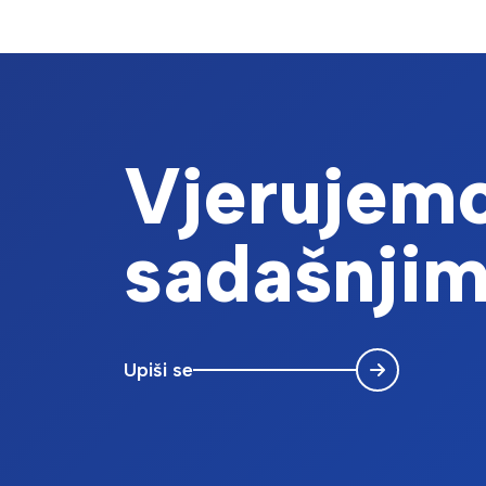
Vjerujemo
sadašnjim
Upiši se