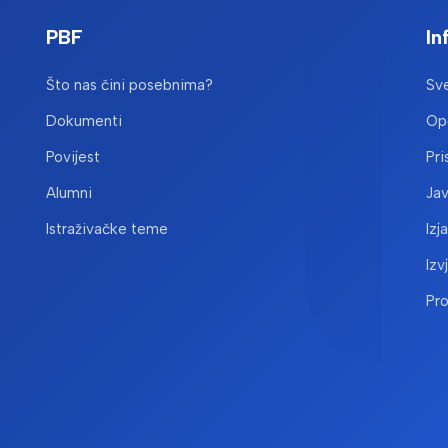
PBF
In
Što nas čini posebnima?
Sve
Dokumenti
Opć
Povijest
Pri
Alumni
Ja
Istraživačke teme
Izj
Izv
Pr