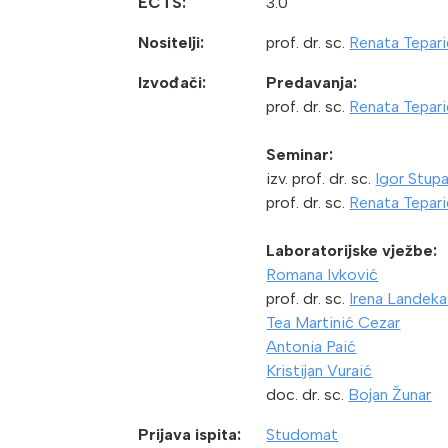
ECTS:
3.0
Nositelji:
prof. dr. sc.
Renata Tepari
Izvođači:
Predavanja:
prof. dr. sc.
Renata Tepari
Seminar:
izv. prof. dr. sc.
Igor Stup
prof. dr. sc.
Renata Tepari
Laboratorijske vježbe:
Romana Ivković
prof. dr. sc.
Irena Landeka
Tea Martinić Cezar
Antonia Paić
Kristijan Vuraić
doc. dr. sc.
Bojan Žunar
Prijava ispita:
Studomat