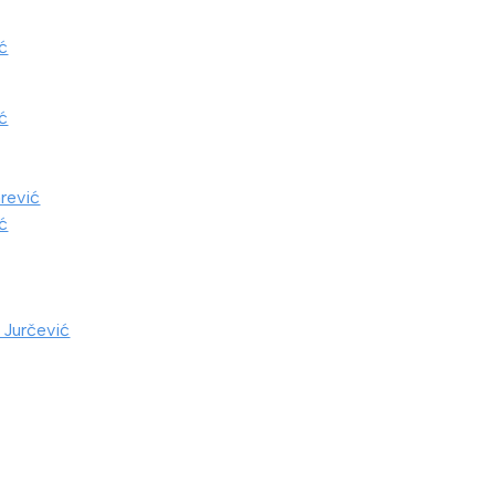
ć
ć
arević
ć
 Jurčević