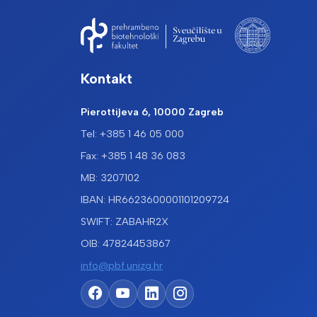
Kontakt
Pierottijeva 6, 10000 Zagreb
Tel: +385 1 46 05 000
Fax: +385 1 48 36 083
MB: 3207102
IBAN: HR6623600001101209724
SWIFT: ZABAHR2X
OIB: 47824453867
info@pbf.unizg.hr