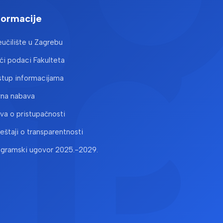
formacije
učilište u Zagrebu
i podaci Fakulteta
stup informacijama
vna nabava
ava o pristupačnosti
ještaji o transparentnosti
ogramski ugovor 2025.-2029.