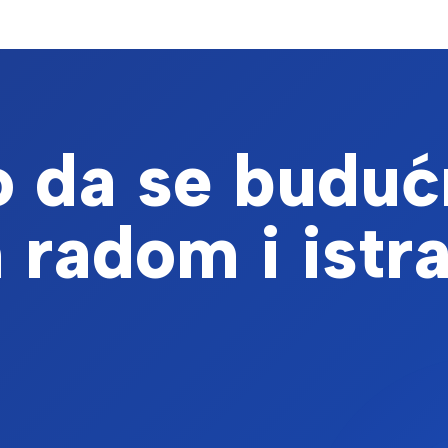
 da se buduć
 radom i istr