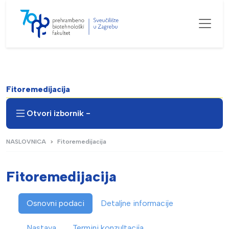
Fitoremedijacija
Otvori izbornik -
NASLOVNICA
Fitoremedijacija
Fitoremedijacija
Osnovni podaci
Detaljne informacije
Nastava
Termini konzultacija