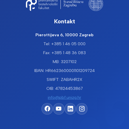
Kontakt
Pierottijeva 6, 10000 Zagreb
Tel: +385 1 46 05 000
Fax: +385 1 48 36 083
MB: 3207102
IBAN: HR6623600001101209724
SWIFT: ZABAHR2X
OIB: 47824453867
info@pbf.unizg.hr