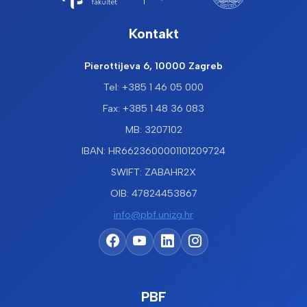
Kontakt
Pierottijeva 6, 10000 Zagreb
Tel: +385 1 46 05 000
Fax: +385 1 48 36 083
MB: 3207102
IBAN: HR6623600001101209724
SWIFT: ZABAHR2X
OIB: 47824453867
info@pbf.unizg.hr
PBF