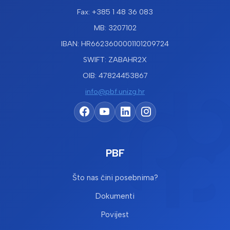
Fax: +385 1 48 36 083
MB: 3207102
IBAN: HR6623600001101209724
SWIFT: ZABAHR2X
OIB: 47824453867
info@pbf.unizg.hr
PBF
Što nas čini posebnima?
Dokumenti
Povijest