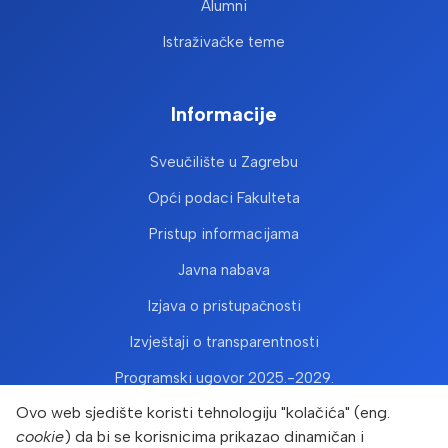
Alumni
Istraživačke teme
Informacije
Sveučilište u Zagrebu
Opći podaci Fakulteta
Pristup informacijama
Javna nabava
Izjava o pristupačnosti
Izvještaji o transparentnosti
Programski ugovor 2025.-2029.
Ovo web sjedište koristi tehnologiju "kolačića" (eng.
cookie
) da bi se korisnicima prikazao dinamičan i