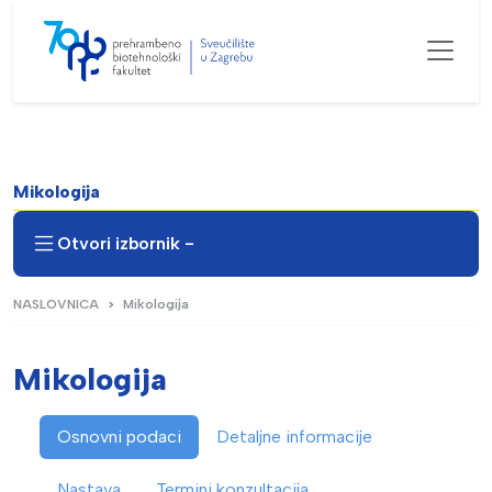
Mikologija
Otvori izbornik -
NASLOVNICA
Mikologija
Mikologija
Osnovni podaci
Detaljne informacije
Nastava
Termini konzultacija