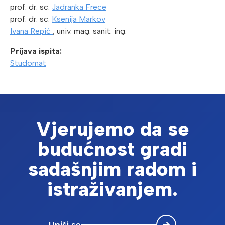
prof. dr. sc.
Jadranka Frece
prof. dr. sc.
Ksenija Markov
Ivana Repić
, univ. mag. sanit. ing.
Prijava ispita:
Studomat
Vjerujemo da se
budućnost gradi
sadašnjim radom i
istraživanjem.
Upiši se