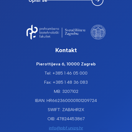
Kontakt
Pierottijeva 6, 10000 Zagreb
Tel: +385 1 46 05 000
Fax: +385 1 48 36 083
MB: 3207102
IBAN: HR6623600001101209724
SWIFT: ZABAHR2X
OIB: 47824453867
info@pbf.unizg.hr