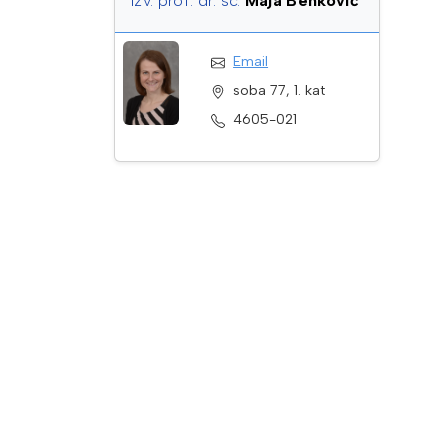
izv. prof. dr. sc.
Maja Benković
Email
soba 77, 1. kat
4605-021