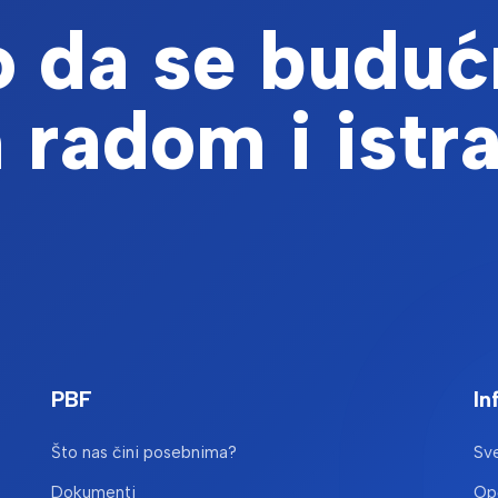
 da se buduć
 radom i istr
PBF
In
Što nas čini posebnima?
Sve
Dokumenti
Opć