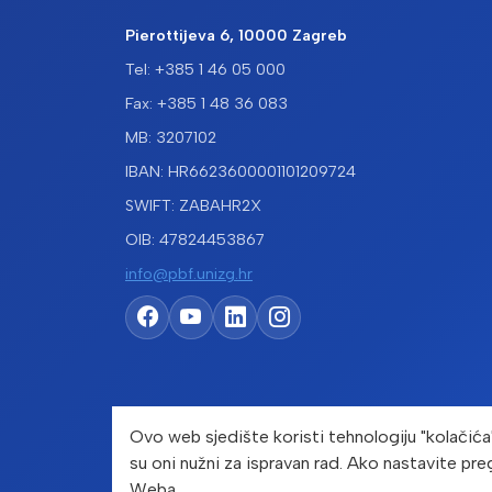
Pierottijeva 6, 10000 Zagreb
Tel: +385 1 46 05 000
Fax: +385 1 48 36 083
MB: 3207102
IBAN: HR6623600001101209724
SWIFT: ZABAHR2X
OIB: 47824453867
info@pbf.unizg.hr
Ovo web sjedište koristi tehnologiju "kolačića
su oni nužni za ispravan rad. Ako nastavite pre
Cop
Weba.