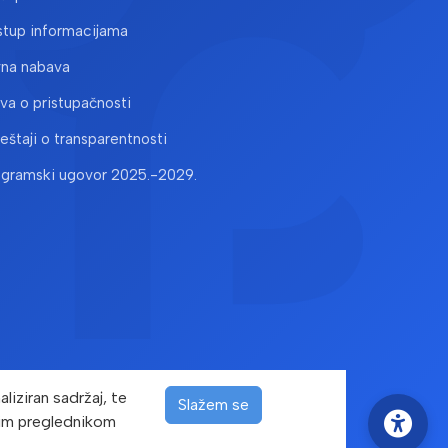
stup informacijama
vna nabava
ava o pristupačnosti
ještaji o transparentnosti
ogramski ugovor 2025.-2029.
liziran sadržaj, te
Slažem se
ašim preglednikom
žana