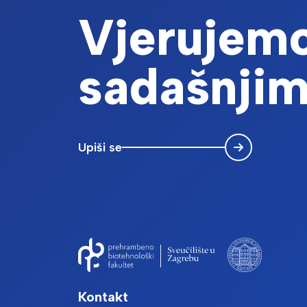
Vjerujemo
sadašnjim
Upiši se
Kontakt