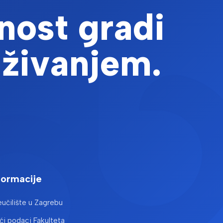
nost gradi
aživanjem.
formacije
učilište u Zagrebu
i podaci Fakulteta