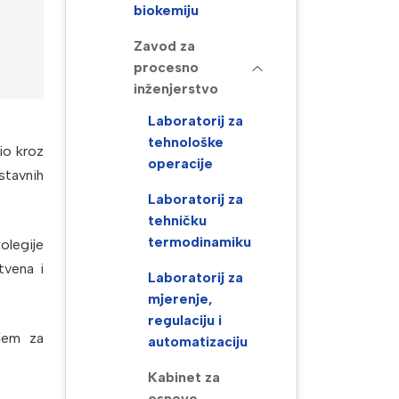
biokemiju
Zavod za
procesno
inženjerstvo
Laboratorij za
tehnološke
io kroz
operacije
stavnih
Laboratorij za
tehničku
termodinamiku
kolegije
tvena i
Laboratorij za
mjerenje,
regulaciju i
ijem za
automatizaciju
Kabinet za
osnove