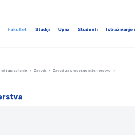
Fakultet
Studiji
Upisi
Studenti
Istraživanje 
roj i upravljanje
Zavodi
Zavod za procesno inženjerstvo
erstva