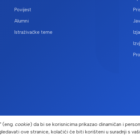
Povijest
Pri
Alumni
Ja
Istraživačke teme
Izj
Izv
Pr
" (eng.
cookie
) da bi se korisnicima prikazao dinamičan i persona
gledavati ove stranice, kolačići će biti korišteni u suradnji s v
yright © Prehrambeno-biotehnološki fakultet 2026. Sva prava pridr