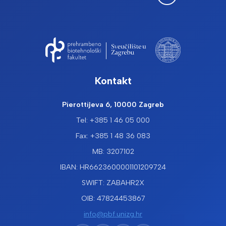
Kontakt
Pierottijeva 6, 10000 Zagreb
Tel: +385 1 46 05 000
Fax: +385 1 48 36 083
MB: 3207102
IBAN: HR6623600001101209724
SWIFT: ZABAHR2X
OIB: 47824453867
info@pbf.unizg.hr