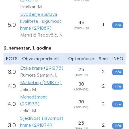
Hruškar, M.
Uvođenje sustava
kvalitete i sigurnosti
45
5.0
1
Info
hrane (291869)
(20P+25S)
Marušić Radovčić, N.
2. semestar, 1. godina
ECTS
Obvezni predmeti
Opterećenje
Sem
INFO
Etika hrane (291875)
25
3.0
2
Info
Rumora Samarin, I.
(15P+10S)
Marketing (291877)
30
4.0
2
Info
Jelić, M.
(20P+10S)
Menadžment
30
4.0
(291878)
2
Info
(20P+10S)
Jelić, M.
Sljedivost i izvornost
25
3.0
hrane (291874)
2
Info
(15P+10S)