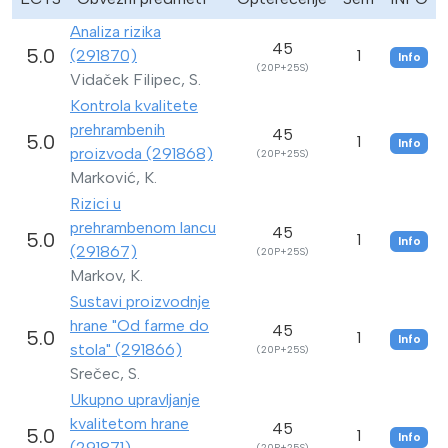
Analiza rizika
45
5.0
(291870)
1
Info
(20P+25S)
Vidaček Filipec, S.
Kontrola kvalitete
prehrambenih
45
5.0
1
Info
proizvoda (291868)
(20P+25S)
Marković, K.
Rizici u
prehrambenom lancu
45
5.0
1
Info
(291867)
(20P+25S)
Markov, K.
Sustavi proizvodnje
hrane "Od farme do
45
5.0
1
Info
stola" (291866)
(20P+25S)
Srečec, S.
Ukupno upravljanje
kvalitetom hrane
45
5.0
1
Info
(291871)
(20P+25S)