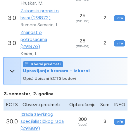
Hruškar, M.
Zakonski propisi o
25
3.0
hrani (291873)
2
Info
(15P+10S)
Rumora Samarin, I.
Znanost o
potrošačima
25
3.0
2
Info
(291876)
(15P+10S)
Keser, I.
Izborni predmeti
Upravljanje hranom - izborni
Opis: Upisani ECTS bodovi
3. semestar, 2. godina
ECTS
Obvezni predmeti
Opterećenje
Sem
INFO
Izrada završnog
300
30.0
specijalističkog rada
3
Info
(300S)
(291889)