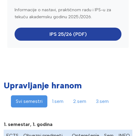
Informacije o nastavi, praktičnom radu i IPS-u za
tekuću akademsku godinu 2025./2026.
IPS 25/26 (PDF)
Upravljanje hranom
Svi semestri
1.sem
2.sem
3.sem
1. semestar, 1. godina
ECTS
Obvezni predmeti
Opterećenje
Sem
INFO